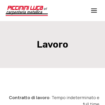
Salta
al
contenuto
Lavoro
Contratto di lavoro
: Tempo indeterminato e
full time